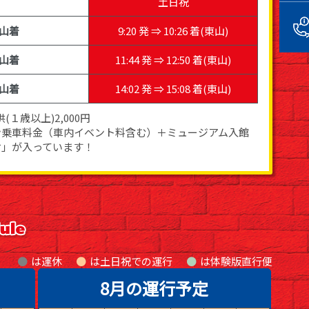
土日祝
山着
9:20 発 ⇒ 10:26 着(東山)
山着
11:44 発 ⇒ 12:50 着(東山)
山着
14:02 発 ⇒ 15:08 着(東山)
(１歳以上)2,000円
ン乗車料金（車内イベント料含む）＋ミュージアム入館
付」が入っています！
は運休
は土日祝での運行
●
は体験版直行便
8月の運行予定