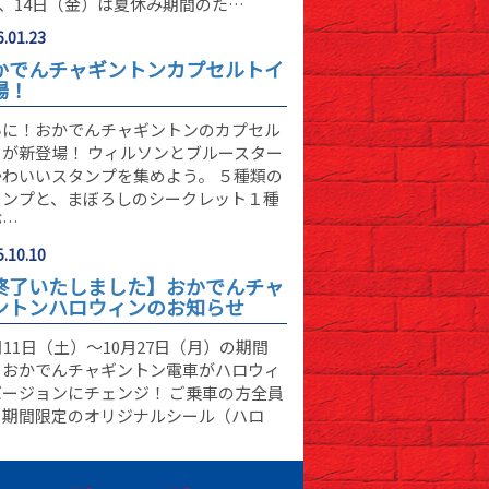
)、14日（金）は夏休み期間のた…
.01.23
かでんチャギントンカプセルトイ
場！
いに！おかでんチャギントンのカプセル
イが新登場！ ウィルソンとブルースター
かわいいスタンプを集めよう。 ５種類の
タンプと、まぼろしのシークレット１種
が…
.10.10
終了いたしました】おかでんチャ
ントンハロウィンのお知らせ
月11日（土）～10月27日（月）の期間
、おかでんチャギントン電車がハロウィ
バージョンにチェンジ！ ご乗車の方全員
、期間限定のオリジナルシール（ハロ
…