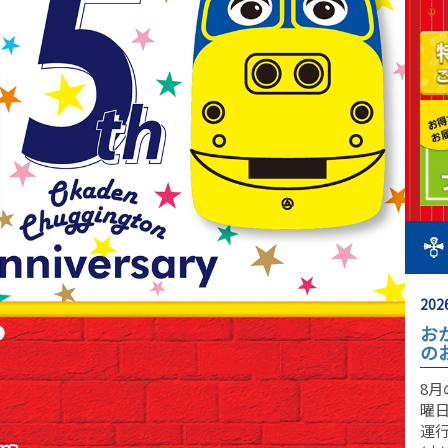
2026
お
の
8
曜日
運行