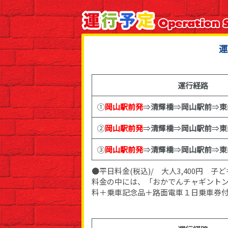
運
運行経路
①
岡山駅前発
⇒
清輝橋
⇒
岡山駅前
⇒
東
②
岡山駅前発
⇒
清輝橋
⇒
岡山駅前
⇒
東
③
岡山駅前発
⇒
清輝橋
⇒
岡山駅前
⇒
東
●平日料金(税込)/ 大人3,400円 子ども
料金の中には、「おかでんチャギント
料＋乗車記念品＋路面電車１日乗車券