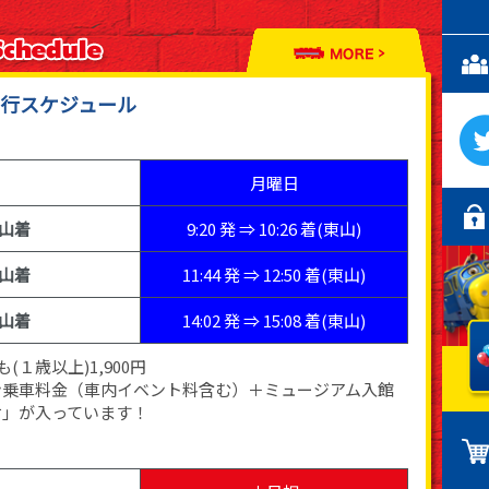
行スケジュール
月曜日
山着
9:20 発 ⇒ 10:26 着(東山)
山着
11:44 発 ⇒ 12:50 着(東山)
山着
14:02 発 ⇒ 15:08 着(東山)
(１歳以上)1,900円
ン乗車料金（車内イベント料含む）＋ミュージアム入館
付」が入っています！