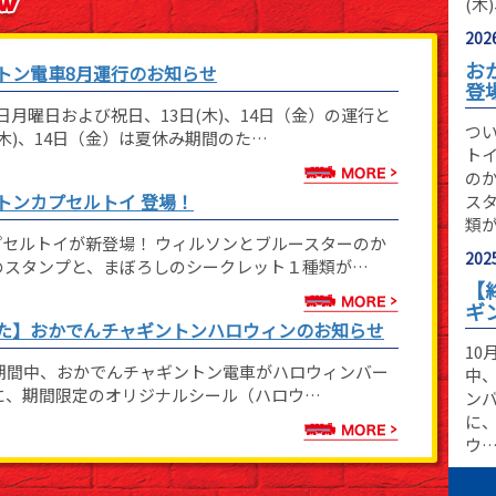
(木
2026
お
トン電車8月運行のお知らせ
登
月曜日および祝日、13日(木)、14日（金）の運行と
つ
(木)、14日（金）は夏休み期間のた…
ト
の
トンカプセルトイ 登場！
ス
類
セルトイが新登場！ ウィルソンとブルースターのか
2025
のスタンプと、まぼろしのシークレット１種類が…
【
ギ
た】おかでんチャギントンハロウィンのお知らせ
10
）の期間中、おかでんチャギントン電車がハロウィンバー
中
に、期間限定のオリジナルシール（ハロウ…
ン
に
ウ