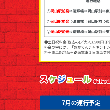
運行経路
①
岡山駅前発
⇒
清輝橋
⇒
岡山駅前
⇒
東
②
岡山駅前発
⇒
清輝橋
⇒
岡山駅前
⇒
東
③
岡山駅前発
⇒
清輝橋
⇒
岡山駅前
⇒
東
●土日祝料金(税込み)／大人3,500円 子供
料金の中には、「おかでんチャギント
料＋乗車記念品＋路面電車１日乗車券
7月の運行予定