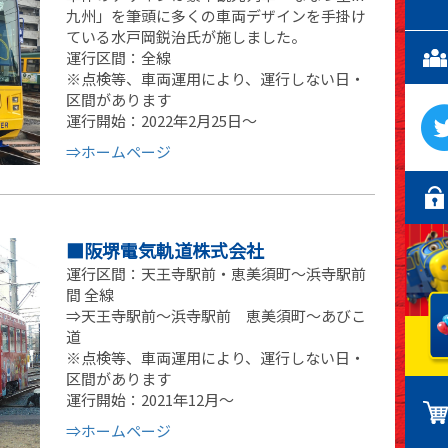
九州」を筆頭に多くの車両デザインを手掛け
ている水戸岡鋭治氏が施しました。
運行区間：全線
※点検等、車両運用により、運行しない日・
区間があります
運行開始：2022年2月25日～
⇒ホームページ
■阪堺電気軌道株式会社
運行区間：天王寺駅前・恵美須町～浜寺駅前
間 全線
⇒天王寺駅前～浜寺駅前 恵美須町～あびこ
道
※点検等、車両運用により、運行しない日・
区間があります
運行開始：2021年12月～
⇒ホームページ