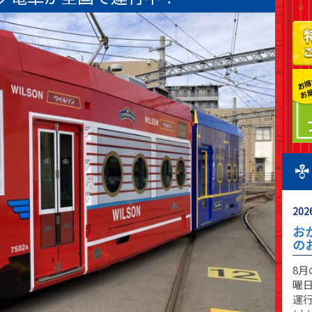
2026
お
の
8
曜日
運行