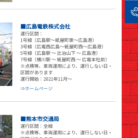
■広島電鉄株式会社
運行区間：
1号線（広島駅～紙屋町東～広島港）
3号線（広電西広島～紙屋町西～広島港）
5号線（広島駅 ～ 比治山下 ～ 広島港）
7号線（横川駅 ～ 紙屋町西 ～ 広電本社前）
※点検等、車両運用により、運行しない日・
区間があります
運行開始：2021年11月～
⇒ホームページ
■熊本市交通局
運行区間：全線
※点検等、車両運用により、運行しない日・