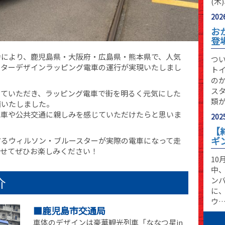
(木
2026
お
登
力により、鹿児島県・大阪府・広島県・熊本県で、人気
つ
クターデザインラッピング電車の運行が実現いたしまし
ト
の
ス
っていただき、ラッピング電車で街を明るく元気にした
類
画いたしました。
電車や公共交通に親しみを感じていただけたらと思いま
2025
【
ギ
するウィルソン・ブルースターが実際の電車になって走
わせてぜひお楽しみください！
10
中
介
ン
に
ウ
■鹿児島市交通局
車体のデザインは豪華観光列車「ななつ星in