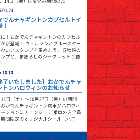
)、14日（金）は夏休み期間のた…
.01.23
かでんチャギントンカプセルトイ
場！
いに！おかでんチャギントンのカプセル
イが新登場！ ウィルソンとブルースター
かわいいスタンプを集めよう。 ５種類の
タンプと、まぼろしのシークレット１種
が…
.10.10
終了いたしました】おかでんチャ
ントンハロウィンのお知らせ
月11日（土）～10月27日（月）の期間
、おかでんチャギントン電車がハロウィ
バージョンにチェンジ！ ご乗車の方全員
、期間限定のオリジナルシール（ハロ
…