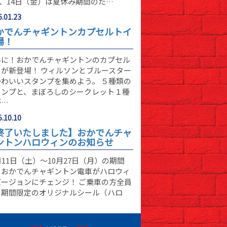
)、14日（金）は夏休み期間のた…
.01.23
かでんチャギントンカプセルトイ
場！
いに！おかでんチャギントンのカプセル
イが新登場！ ウィルソンとブルースター
かわいいスタンプを集めよう。 ５種類の
タンプと、まぼろしのシークレット１種
が…
.10.10
終了いたしました】おかでんチャ
ントンハロウィンのお知らせ
月11日（土）～10月27日（月）の期間
、おかでんチャギントン電車がハロウィ
バージョンにチェンジ！ ご乗車の方全員
、期間限定のオリジナルシール（ハロ
…