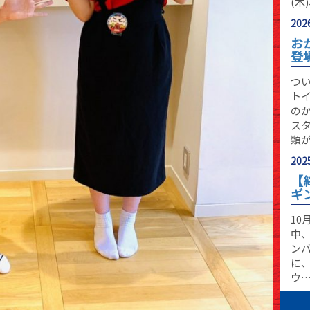
(木
2026
お
登
つ
ト
の
ス
類
2025
【
ギ
10
中
ン
に
ウ