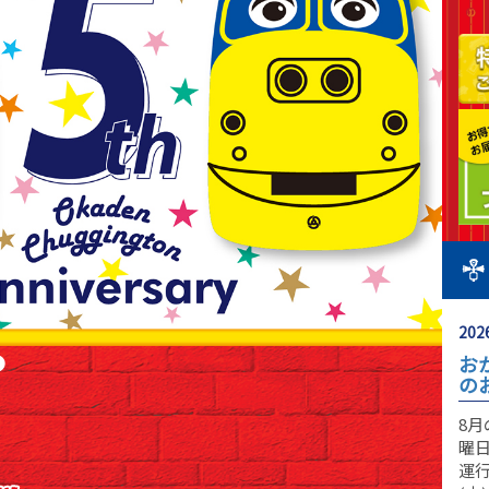
2026
お
の
8
曜日
運行