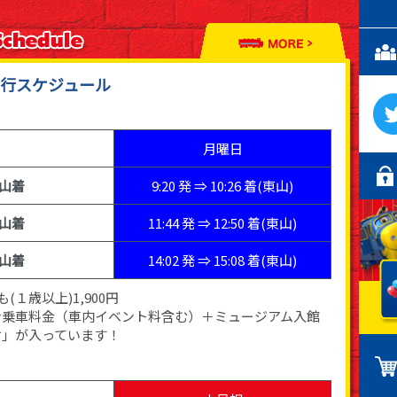
行スケジュール
月曜日
山着
9:20 発 ⇒ 10:26 着(東山)
山着
11:44 発 ⇒ 12:50 着(東山)
山着
14:02 発 ⇒ 15:08 着(東山)
(１歳以上)1,900円
ン乗車料金（車内イベント料含む）＋ミュージアム入館
付」が入っています！