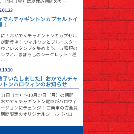
)、14日（金）は夏休み期間のた…
.01.23
かでんチャギントンカプセルトイ
場！
いに！おかでんチャギントンのカプセル
イが新登場！ ウィルソンとブルースター
かわいいスタンプを集めよう。 ５種類の
タンプと、まぼろしのシークレット１種
が…
.10.10
終了いたしました】おかでんチャ
ントンハロウィンのお知らせ
月11日（土）～10月27日（月）の期間
、おかでんチャギントン電車がハロウィ
バージョンにチェンジ！ ご乗車の方全員
、期間限定のオリジナルシール（ハロ
…