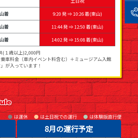
土日祝
山着
9:20 発 ⇒ 10:26 着(東山)
山着
11:44 発 ⇒ 12:50 着(東山)
山着
14:02 発 ⇒ 15:08 着(東山)
(１歳以上)2,000円
ン乗車料金（車内イベント料含む）＋ミュージアム入館
付」が入っています！
は運休
は土日祝での運行
●
は体験版直行便
8月の運行予定