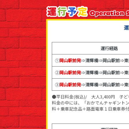
運
運行経路
①
岡山駅前発
⇒
清輝橋
⇒
岡山駅前
⇒
東
②
岡山駅前発
⇒
清輝橋
⇒
岡山駅前
⇒
東
③
岡山駅前発
⇒
清輝橋
⇒
岡山駅前
⇒
東
●平日料金(税込)/ 大人3,400円 子ども
料金の中には、「おかでんチャギント
料＋乗車記念品＋路面電車１日乗車券