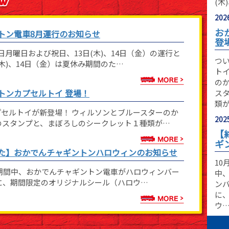
(木
2026
お
トン電車8月運行のお知らせ
登
月曜日および祝日、13日(木)、14日（金）の運行と
つ
(木)、14日（金）は夏休み期間のた…
ト
の
トンカプセルトイ 登場！
ス
類
セルトイが新登場！ ウィルソンとブルースターのか
2025
のスタンプと、まぼろしのシークレット１種類が…
【
ギ
た】おかでんチャギントンハロウィンのお知らせ
10
）の期間中、おかでんチャギントン電車がハロウィンバー
中
に、期間限定のオリジナルシール（ハロウ…
ン
に
ウ