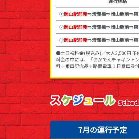
運行経路
①
岡山駅前発
⇒
清輝橋
⇒
岡山駅前
⇒
東
②
岡山駅前発
⇒
清輝橋
⇒
岡山駅前
⇒
東
③
岡山駅前発
⇒
清輝橋
⇒
岡山駅前
⇒
東
●土日祝料金(税込み)／大人3,500円 子供
料金の中には、「おかでんチャギント
料＋乗車記念品＋路面電車１日乗車券
7月の運行予定